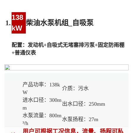
138
1.
柴油水泵机组_自吸泵
kW
配置：发动机+自吸式无堵塞排污泵+固定防雨棚
+普通仪表
产品功率：138k
介质：污水
W
进水口径：300m
出水口径：25
0mm
m
水泵流量：800m
水泵扬程：27m
³/h
用户可根据工况信息，流量、扬程可私