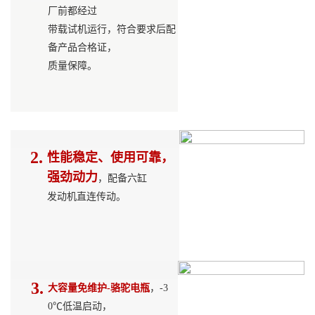
厂前都经过
带载试机运行，符合要求后配
备产品合格证，
质
量保障。
2.
性能稳定、使用可靠，
强劲动力
，配备六缸
发动机直连传动
。
3.
大容量免维护-骆驼电瓶
，-3
0℃低
温启动，