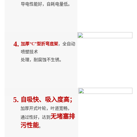
导电性能好，自耗电量低。
4.
加厚“C”型折弯底架
，全自动
喷塑技
术
处理，耐腐蚀不生锈。
5.
自吸快、吸入度高；
加厚开式叶轮，叶道宽畅，
无堵塞
排
通过性好，达到
污性能
。