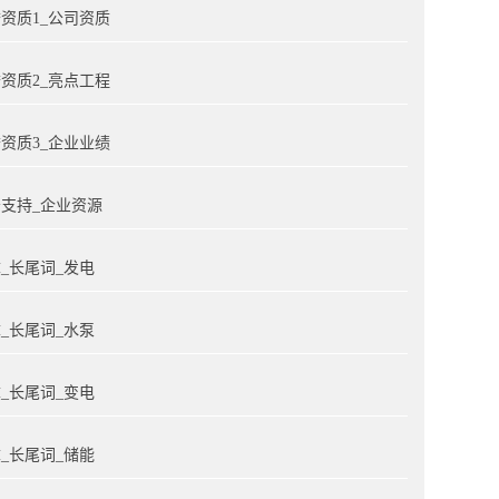
资质1_公司资质
资质2_亮点工程
资质3_企业业绩
支持_企业资源
_长尾词_发电
_长尾词_水泵
_长尾词_变电
_长尾词_储能