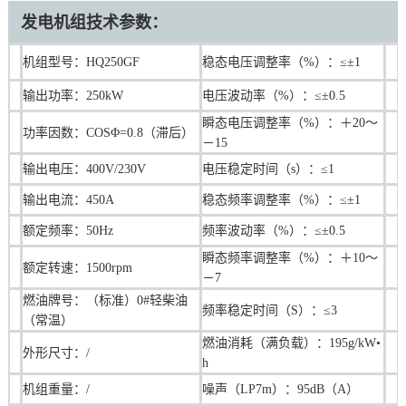
发电机组技术参数：
机组型号：HQ250GF
稳态电压调整率（%）：≤±1
输出功率：
250
kW
电压波动率（%）：≤±0.5
瞬态电压调整率（%）：＋20～
功率因数：COSΦ=0.8（滞后）
－15
输出电压：400V/230V
电压稳定时间（s）：≤1
输出电流：450A
稳态频率调整率（%）：≤±1
额定频率：50Hz
频率波动率（%）：≤±0.5
瞬态频率调整率（%）：＋10～
额定转速：1500rpm
－7
燃油牌号：（标准）0#轻柴油
频率稳定时间（S）：≤3
（常温）
燃油消耗（满负载）：195g/kW•
外形尺寸：/
h
机组重量：/
噪声（LP7m）：95dB（A）