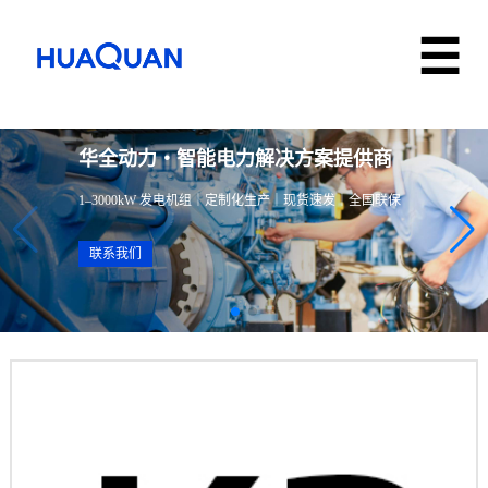
华全动力・智能电力解决方案提供商
1–3000kW 发电机组｜定制化生产｜现货速发｜全国联保
联系我们