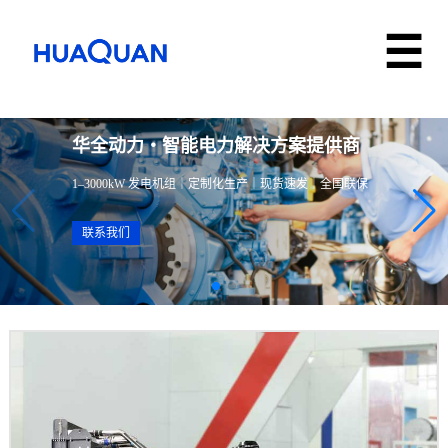
华全动力・智能电力解决方案提供商
1–3000kW 发电机组｜定制化生产｜现货速发｜全国联保
联系我们