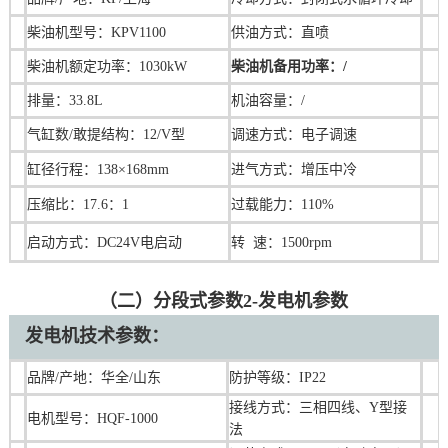
柴油机型号：KPV1100
供油方式：直喷
柴油机额定功率：1030kW
柴油机备用功率：/
排量：33.8L
机油容量：/
气缸数/敢提结构：12/V型
调速
方式：电子调速
缸径行程：138×168mm
进气方式：增压中冷
压缩比：17.6：1
过载能力：110%
启动方式：DC24V电启动
转 速：1500rpm
（二）分段式参数2-发电机参数
发电机技术参数：
品牌/产地：华全/山东
防护等级：IP22
接线方式：三相四线、Y型接
电机型号：HQF-1000
法