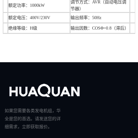
调节方式：AVR（自动电压调
额定功率：1000kW
节器）
额定电压：400V/230V
输出频率：50Hz
绝缘等级：H级
输出因数：COSΦ=0.8（滞后）
如果您需要各类发电机组，华
全是您的首选。请发送您的详
细需求，立即获取报价。