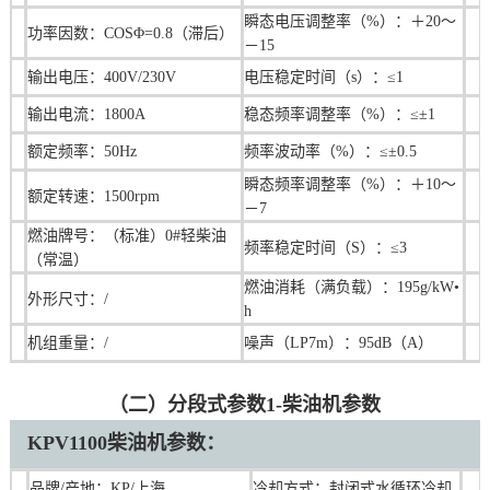
瞬态电压调整率（%）：＋20～
功率因数：COSΦ=0.8（滞后）
－15
输出电压：400V/230V
电压稳定时间（s）：≤1
输出电流：1800A
稳态频率调整率（%）：≤±1
额定频率：50Hz
频率波动率（%）：≤±0.5
瞬态频率调整率（%）：＋10～
额定转速：1500rpm
－7
燃油牌号：（标准）0#轻柴油
频率稳定时间（S）：≤3
（常温）
燃油消耗（满负载）：195g/kW•
外形尺寸：
/
h
机组重量：/
噪声（LP7m）：95dB（A）
（二）分段式参数1-柴油机参数
KPV1100
柴油机
参数：
品牌/产地：KP/上海
冷却方式：封闭式水循环冷却