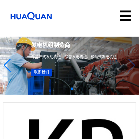
华全动力・智能电力解决方案提供商
1–3000kW 发电机组｜定制化生产｜现货速发｜全国联保
联系我们