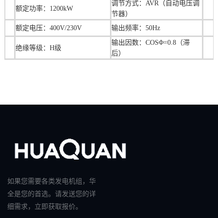
调节方式：AVR（自动电压调
额定功率：1200kW
节器）
额定电压：400V/230V
输出频率：50Hz
输出因数：COSΦ=0.8（滞
绝缘等级：H级
后）
如果您需要各类发电机组，华
全是您的首选。请发送您的详
细需求，立即获取报价。