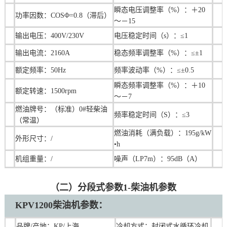
瞬态电压调整率（%）：＋20
功率因数：COSΦ=0.8（滞后）
～－15
输出电压：400V/230V
电压稳定时间（s）：≤1
输出电流：2160A
稳态频率调整率（%）：≤±1
额定频率：50Hz
频率波动率（%）：≤±0.5
瞬态频率调整率（%）：＋10
额定转速：1500rpm
～－7
燃油牌号：（标准）0#轻柴油
频率稳定时间（S）：≤3
（常温）
燃油消耗（满负载）：195g/kW
外形尺寸：/
•h
机组重量：/
噪声（LP7m）：95dB（A）
（二）分段式参数1-柴油机参数
KPV1200
柴油机
参数：
品牌/产地：KP/上海
冷却方式：封闭式水循环冷却