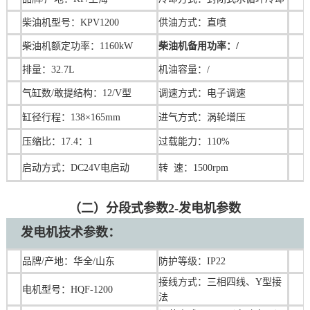
柴油机型号：KPV1200
供油方式：直喷
柴油机额定功率：1160kW
柴油机备用功率：/
排量：32.7L
机油容量：/
气缸数/敢提结构：12/V型
调速
方式：电子调速
缸径行程：138×165mm
进气方式：涡轮增压
压缩比：17.4：1
过载能力：110%
启动方式：DC24V电启动
转 速：1500rpm
（二）分段式参数2-发电机参数
发电机技术参数：
品牌/产地：华全/山东
防护等级：IP22
接线方式：三相四线、Y型接
电机型号：HQF-1200
法