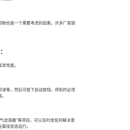
控制也是一个需要考虑的因素。许多厂家提
下：
挥其性能。
却液等，然后可按下启动按钮。停机时必须
害。
气滤清器”等项目，可以及时发现并解决潜
在最佳状态运行。