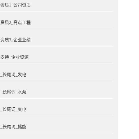
资质1_公司资质
资质2_亮点工程
资质3_企业业绩
支持_企业资源
_长尾词_发电
_长尾词_水泵
_长尾词_变电
_长尾词_储能