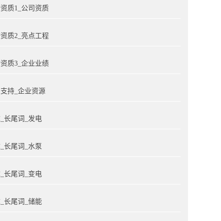
资质1_公司资质
资质2_亮点工程
资质3_企业业绩
支持_企业资源
_长尾词_发电
_长尾词_水泵
_长尾词_变电
_长尾词_储能