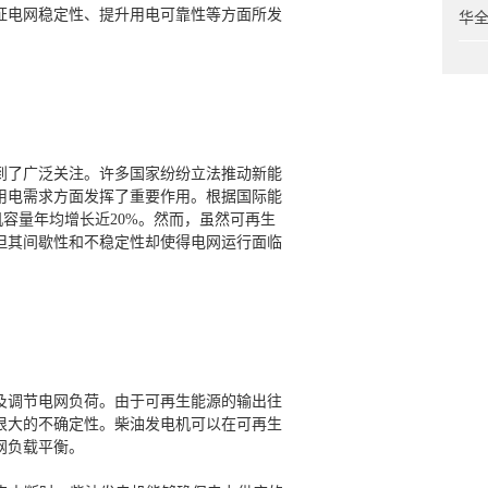
证电网稳定性、提升用电可靠性等方面所发
华
到了广泛关注。许多国家纷纷立法推动新能
用电需求方面发挥了重要作用。根据国际能
装机容量年均增长近20%。然而，虽然可再生
但其间歇性和不稳定性却使得电网运行面临
及调节电网负荷。由于可再生能源的输出往
很大的不确定性。柴油发电机可以在可再生
网负载平衡。