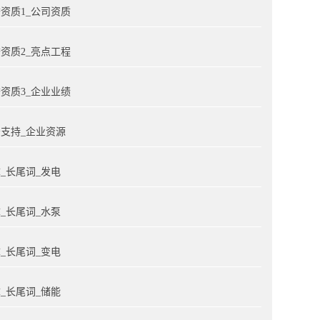
资质1_公司资质
资质2_亮点工程
资质3_企业业绩
支持_企业资源
_长尾词_发电
_长尾词_水泵
_长尾词_变电
_长尾词_储能