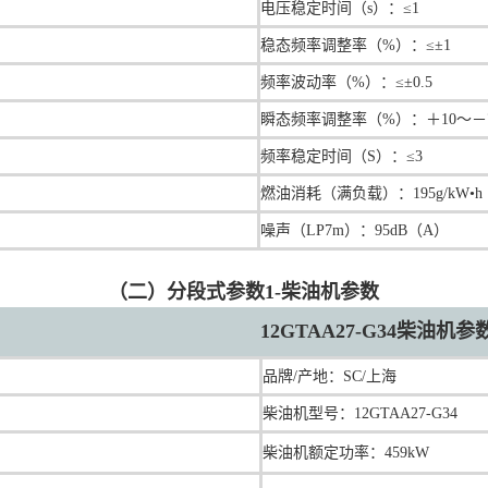
电压稳定时间（s）：≤1
稳态频率调整率（%）：≤±1
频率波动率（%）：≤±0.5
瞬态频率调整率（%）：＋10～－
频率稳定时间（S）：≤3
燃油消耗（满负载）：195g/kW•h
噪声（LP7m）：95dB（A）
（二）分段式参数1-柴油机参数
12GTAA27-G34柴油机参数
品牌/产地：
SC/上海
柴油机型号：12GTAA27-G34
柴油机额定功率：459kW