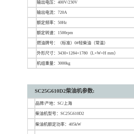
输出电压：400V/230V
输出电流：720A
额定频率：50Hz
额定转速：1500rpm
燃油牌号：（标准）0#轻柴油（常温）
外形尺寸：3430×1284×1780（L×W×H mm）
机组重量：3000kg
SC25G610D2柴油机参数:
品牌/产地：SC/上海
柴油机型号：SC25G610D2
柴油机额定功率：405kW