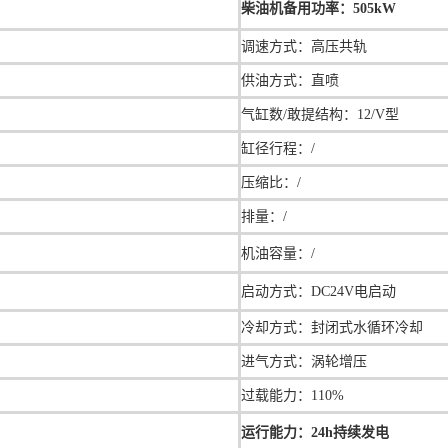
柴油机备用功率：505kW
调速方式：
高压共轨
供油方式：直喷
气缸数/敢提结构：12/V型
缸径行程：
/
压缩比：/
排量：/
机油容量：/
启动方式：DC24V电启动
冷却方式：封闭式水循环冷却
进气方式：涡轮增压
过载能力：110%
运行能力：24h持续发电