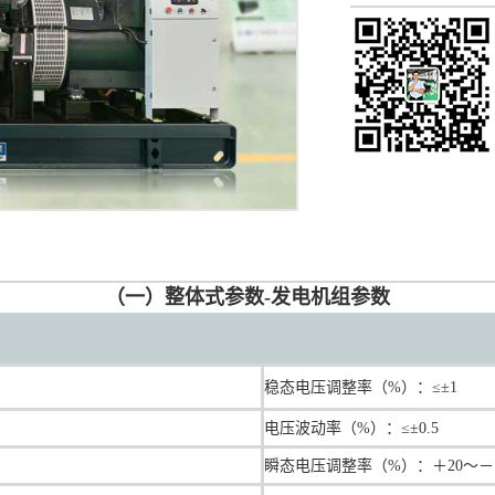
（一）整体式参数-发电机组参数
稳态电压调整率（%）：≤±1
电压波动率（%）：≤±0.5
瞬态电压调整率（%）：＋20～－