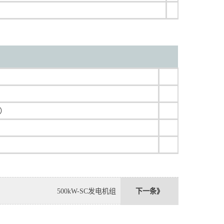
器）
500kW-SC发电机组
下一条》