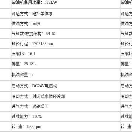
柴油机备用功率：572kW
柴油机
调速方式：电控单体泵
调速
供油方式：直喷
供油
气缸数/敢提结构：6/L型
气缸数
缸径行程：
170*185mm
缸径
压缩比：
16:1
压缩比
排量：
25.18L
排量
机油容量：/
机油容
启动方式：DC24V电启动
启动方
冷却方式：封闭式水循环冷却
冷却
进气方式：涡轮增压
进气
过载能力：110%
过载能
转 速：1500rpm
转 速：