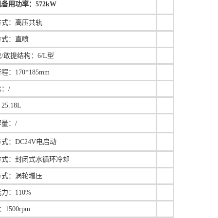
备用功率：572kW
方式：
高压共轨
方式：直喷
/敢提结构：6/L型
行程：
170*185mm
：/
：
25.18L
量：/
式：DC24V电启动
方式：封闭式水循环冷却
方式：涡轮增压
力：110%
1500rpm