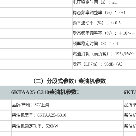
电压稳定时间（s）：≤1
稳态频率调整率（%）：≤±1
频率波动率（%）：≤±0.5
瞬态频率调整率（%）：＋10～－
频率稳定时间（S）：≤3
燃油消耗（满负载）：195g/kW•h
噪声（LP7m）：95dB（A）
（二）分段式参数1-柴油机参数
6KTAA25-G310柴油机参数：
6KT
品牌/产地：
SC/上海
品牌/
柴油机型号：6KTAA25-G310
柴油机
柴油机额定功率：520kW
柴油机