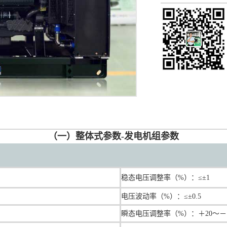
（一）整体式参数-发电机组参数
稳态电压调整率（%）：≤±1
电压波动率（%）：≤±0.5
瞬态电压调整率（%）：＋20～－