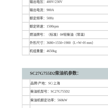
输出电压：400V/230V
输出电流：900A
额定频率：50Hz
额定转速：1500rpm
燃油牌号：（标准）0#轻柴油（常温）
外形尺寸：3680×1550×1900（L×W×H mm）
机组重量：4650kg
SC27G755D2柴油机参数：
品牌/产地：SC/上海
柴油机型号：SC27G755D2
柴油机额定功率：560kW