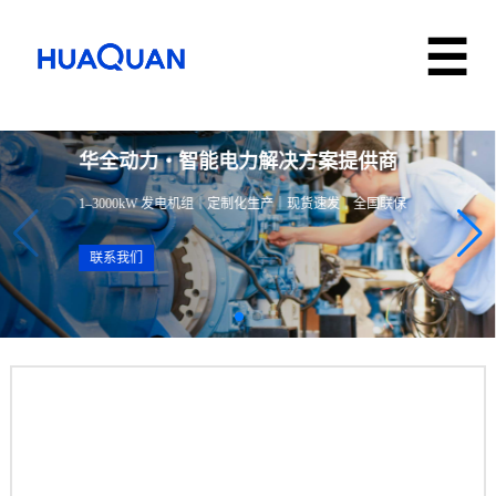
华全动力・智能电力解决方案提供商
1–3000kW 发电机组｜定制化生产｜现货速发｜全国联保
联系我们