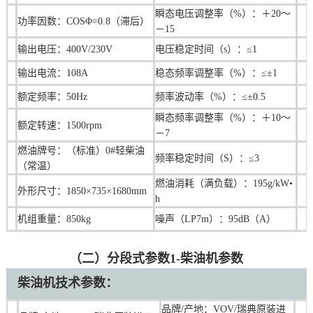
瞬态电压调整率（%）：＋20～
功率因数：COSΦ=0.8（滞后）
－15
输出电压：400V/230V
电压稳定时间（s）：≤1
输出电流：108A
稳态频率调整率（%）：≤±1
额定频率：50Hz
频率波动率（%）：≤±0.5
瞬态频率调整率（%）：＋10～
额定转速：1500rpm
－7
燃油牌号：（标准）0#轻柴油
频率稳定时间（S）：≤3
（常温）
燃油消耗（满负载）：195g/kW•
外形尺寸：1850×735×1680mm
h
机组重量：850kg
噪声（LP7m）：95dB（A）
（二）分段式参数1-柴油机参数
柴油机技术
参数：
品牌/产地：
VOV/瑞典原装进