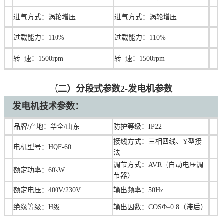
进气方式：涡轮增压
进气方式：涡轮增压
过载能力：110%
过载能力：110%
转 速：1500rpm
转 速：1500rpm
（二）分段式参数2-发电机参数
发电机技术参数：
品牌/产地：华全/山东
防护等级：IP22
接线方式：三相四线、Y型接
电机型号：HQF-60
法
调节方式：AVR（自动电压调
额定功率：
60
kW
节器）
额定电压：400V/230V
输出频率：50Hz
绝缘等级：H级
输出因数：COSΦ=0.8（滞后）