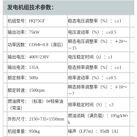
发电机组技术参数：
机组型号：HQ75GF
稳态电压调整率（%）：≤±1
输出功率：75kW
电压波动率（%）：≤±0.5
瞬态电压调整率（%）：＋20～
功率因数：COSΦ=0.8（滞后）
－15
输出电压：400V/230V
电压稳定时间（s）：≤1
输出电流：135A
稳态频率调整率（%）：≤±1
额定频率：50Hz
频率波动率（%）：≤±0.5
瞬态频率调整率（%）：＋10～
额定转速：1500rpm
－7
燃油牌号：（标准）0#轻柴油
频率稳定时间（S）：≤3
（常温）
燃油消耗（满负载）：195g/kW•
外形尺寸：2150×735×1550mm
h
机组重量：950kg
噪声（LP7m）：95dB（A）