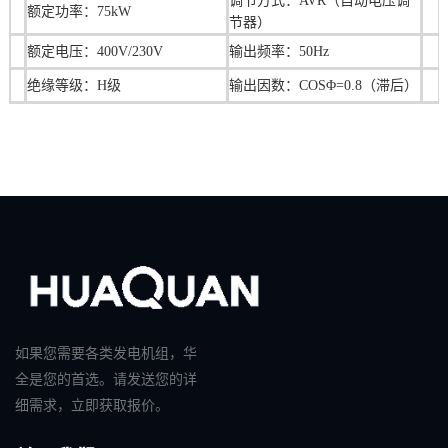
调节方式：AVR（自动电压调
额定功率：
75
kW
节器）
额定电压：400V/230V
输出频率：50Hz
绝缘等级：H级
输出因数：COSΦ=0.8（滞后）
如果您需要各类发电机组，华
全是您的首选。请发送您的详
细需求，立即获取报价。