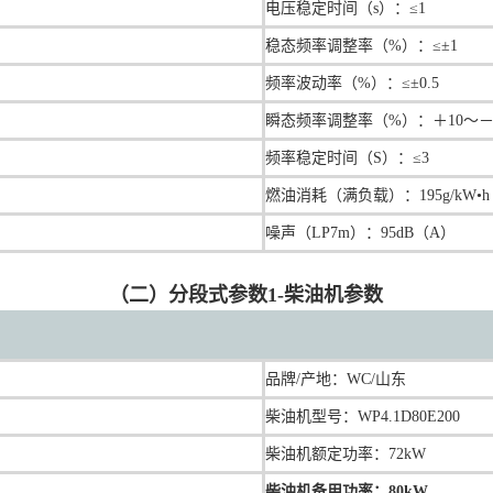
电压稳定时间（s）：≤1
稳态频率调整率（%）：≤±1
频率波动率（%）：≤±0.5
瞬态频率调整率（%）：＋10～－
频率稳定时间（S）：≤3
燃油消耗（满负载）：195g/kW•h
噪声（LP7m）：95dB（A）
（二）分段式参数1-柴油机参数
品牌/产地：
WC/山东
柴油机型号：
WP4.1D80E200
柴油机额定功率：
72kW
柴油机备用功率：
80kW