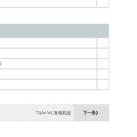
器）
75kW-WC发电机组
下一条》