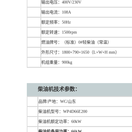
输出电压：400V/230V
输出电流：108A
额定频率：50Hz
额定转速：1500rpm
燃油牌号：（标准）0#轻柴油（常温）
外形尺寸：1800×790×1650（L×W×H mm）
机组重量：900kg
柴油机技术
参数：
品牌/产地：WC/山东
柴油机型号：WP4D66E200
柴油机额定功率：60kW
柴油机备用功率：
66kW