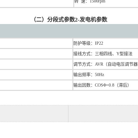
转 速：1500rpm
（二）分段式参数2-发电机参数
防护等级：IP22
接线方式：三相四线、Y型接法
调节方式：AVR（自动电压调节
输出频率：50Hz
输出因数：COSΦ=0.8（滞后）