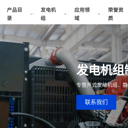
产品目
发电机
应用领
荣誉资
录
组
域
质
发电机组
专营开式发动机组、静
联系我们