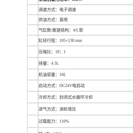
调速方式：
电子调速
供油方式：直喷
气缸数/敢提结构：4/L型
缸径行程：105×130 mm
压缩比：18：1
排量：4.5L
机油容量：10L
启动方式：DC24V电启动
冷却方式：封闭式水循环冷却
进气方式：涡轮增压
过载能力：110%