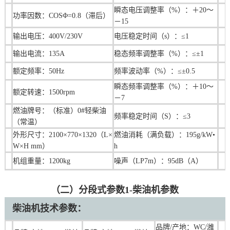
瞬态电压调整率（%）：＋20～
功率因数：COSΦ=0.8（滞后）
－15
输出电压：400V/230V
电压稳定时间（s）：≤1
输出电流：135A
稳态频率调整率（%）：≤±1
额定频率：50Hz
频率波动率（%）：≤±0.5
瞬态频率调整率（%）：＋10～
额定转速：1500rpm
－7
燃油牌号：（标准）0#轻柴油
频率稳定时间（S）：≤3
（常温）
外形尺寸：2100×770×1320（L×
燃油消耗（满负载）：195g/kW•
W×H mm）
h
机组重量：1200kg
噪声（LP7m）：95dB（A）
（二）分段式参数1-柴油机参数
柴油机技术
参数：
品牌/产地：WC
/潍