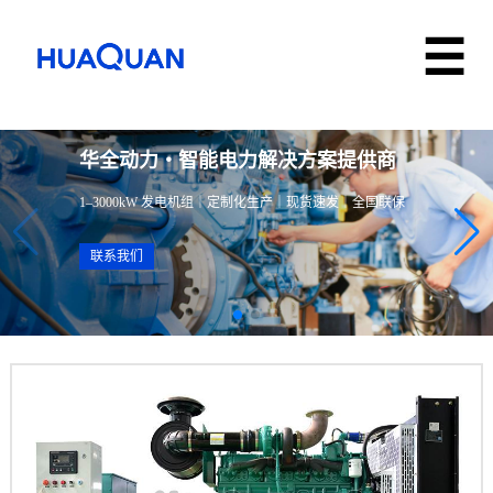
华全动力・智能电力解决方案提供商
1–3000kW 发电机组｜定制化生产｜现货速发｜全国联保
联系我们