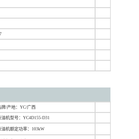
7
品牌/产地：YC/广西
柴油机型号：YC4D155-D31
柴油机额定功率：103kW