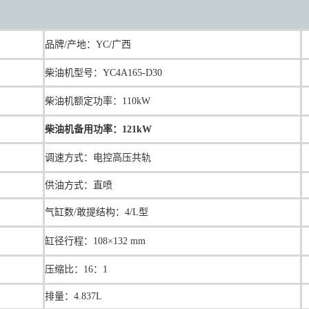
品牌/产地：YC/广西
柴油机型号：YC4A165-D30
柴油机额定功率：110kW
柴油机备用功率：121kW
调速方式：电控高压共轨
供油方式：直喷
气缸数/敢提结构：4/L型
缸径行程：108×132 mm
压缩比：16：1
排量：4.837L