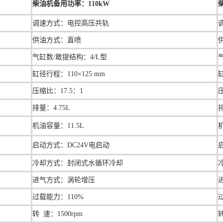
柴油机备用功率：110kW
调速方式：
电控高压共轨
供油方式：直喷
气缸数/敢提结构：4/L型
缸径行程：110×125 mm
缸
压缩比：17.5：1
排量：4.75L
排
机油容量：
11.5L
启动方式：DC24V电启动
冷却方式：封闭式水循环冷却
进气方式：涡轮增压
过载能力：110%
转 速：1500rpm
转