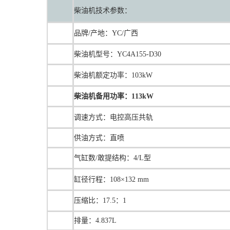
柴油机技术参数：
品牌/产地：YC/广西
柴油机型号：YC4A155-D30
柴油机额定功率：103kW
柴油机备用功率：113kW
调速方式：
电控高压共轨
供油方式：直喷
气缸数/敢提结构：4/L型
缸径行程：108×132 mm
压缩比：17.5：1
排量：4.837L