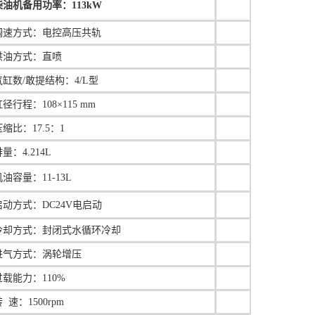
柴油机备用功率：113kW
调速方式：
电控高压共轨
供油方式：直喷
气缸数/敢提结构：4/L型
径行程：108×115 mm
压缩比：17.5：1
量：4.214L
机油容量：11-
13L
启动方式：DC24V电启动
冷却方式：封闭式水循环冷却
进气方式：涡轮增压
过载能力：110%
 速：1500rpm