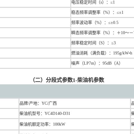
电压稳定时间（s）：≤1
稳态频率调整率（%）：≤±1
频率波动率（%）：≤±0.5
瞬态频率调整率（%）：＋10～－
频率稳定时间（S）：≤3
燃油消耗（满负载）：195g/kW•h
噪声（LP7m）：95dB（A）
（二）分段式参数1-柴油机参数
品牌/产地：YC/广西
柴油机型号：YC4D140-D31
柴油机额定功率：100kW