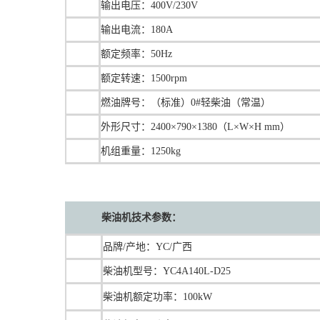
输出电压：400V/230V
输出电流：180A
额定频率：50Hz
额定转速：1500rpm
燃油牌号：（标准）0#轻柴油（常温）
外形尺寸：2400×790×1380（L×W×H mm）
机组重量：1250kg
柴油机技术参数：
品牌/产地：YC/广西
柴油机型号：YC4A140L-D25
柴油机额定功率：100kW