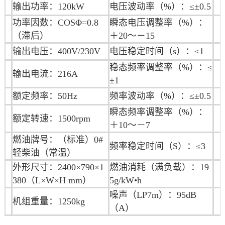
输出功率：120kW
电压波动率（%）：≤±0.5
功率因数：COSΦ=0.8
瞬态电压调整率（%）：
（滞后）
＋20～－15
输出电压：400V/230V
电压稳定时间（s）：≤1
稳态频率调整率（%）：≤
输出电流：216A
±1
额定频率：50Hz
频率波动率（%）：≤±0.5
瞬态频率调整率（%）：
额定转速：1500rpm
＋10～－7
燃油牌号：（标准）0#
频率稳定时间（S）：≤3
轻柴油（常温）
外形尺寸：2400×790×1
燃油消耗（满负载）：19
380（L×W×H mm）
5g/kW•h
噪声（LP7m）：95dB
机组重量：1250kg
（A）