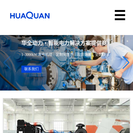
华全动力・智能电力解决方案提供商
1–3000kW 发电机组｜定制化生产｜现货速发｜全国联保
联系我们