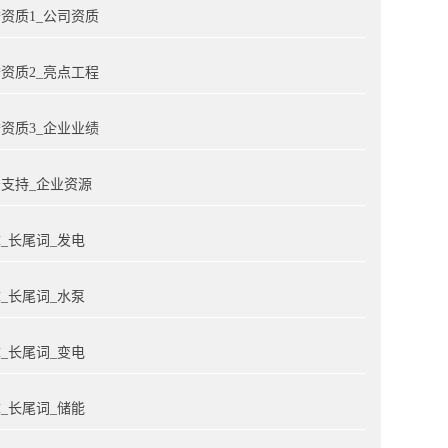
资质1_公司资质
资质2_亮点工程
资质3_企业业绩
支持_企业资源
_长尾词_发电
_长尾词_水泵
_长尾词_变电
_长尾词_储能