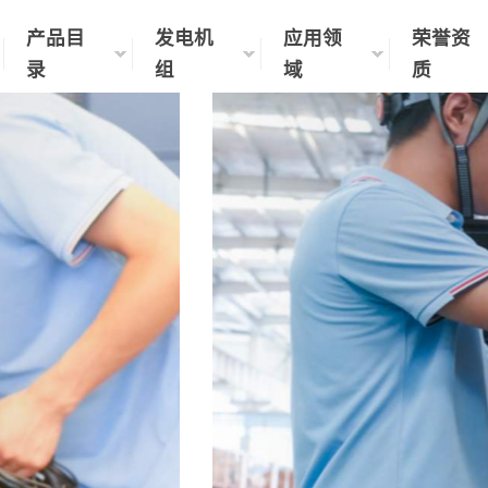
产品目
发电机
应用领
荣誉资
录
组
域
质
系列电力解决方案
电力设备、柴油机水泵