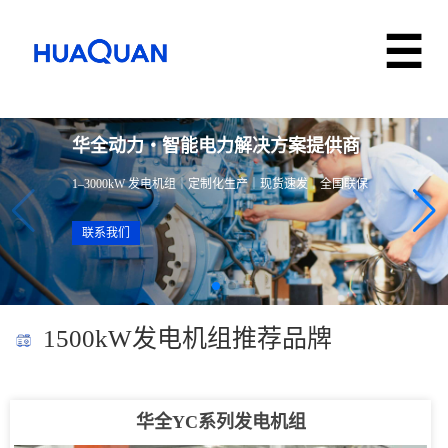
华全动力・智能电力解决方案提供商
1–3000kW 发电机组｜定制化生产｜现货速发｜全国联保
联系我们
1500kW发电机组推荐品牌
华全YC系列发电机组