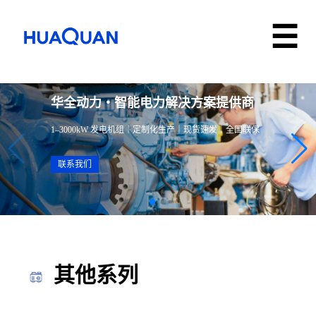
华全动力・智能电力解决方案提供商
1–3000kW 发电机组｜定制化生产｜现货速发｜全国联保
联系我们
其他系列