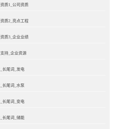
资质1_公司资质
资质2_亮点工程
资质3_企业业绩
支持_企业资源
_长尾词_发电
_长尾词_水泵
_长尾词_变电
_长尾词_储能